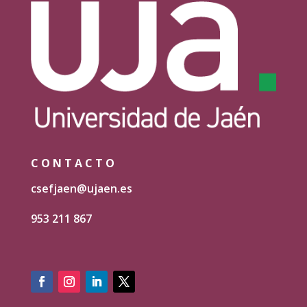
CONTACTO
csefjaen@ujaen.es
953 211 867