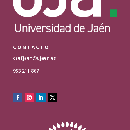
CONTACTO
csefjaen@ujaen.es
953 211 867