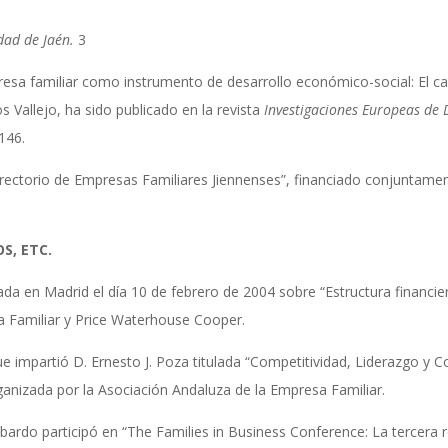
dad de Jaén.
3
esa familiar como instrumento de desarrollo económico-social: El caso
s Vallejo, ha sido publicado en la revista
Investigaciones Europeas de 
146.
Directorio de Empresas Familiares Jiennenses”, financiado conjuntamen
S, ETC.
ada en Madrid el día 10 de febrero de 2004 sobre “Estructura financie
a Familiar y Price Waterhouse Cooper.
e impartió D. Ernesto J. Poza titulada “Competitividad, Liderazgo y C
rganizada por la Asociación Andaluza de la Empresa Familiar.
rdo participó en “The Families in Business Conference: La tercera re