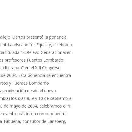
Vallejo Martos presentó la ponencia
ment Landscape for Equality, celebrado
ia titulada “El Relevo Generacional en
. Los profesores Fuentes Lombardo,
a literatura” en el XIII Congreso
e de 2004. Esta ponencia se encuentra
Martos y Fuentes Lombardo
na aproximación desde el nuevo
mbia) los días 8, 9 y 10 de septiembre
 20 de mayo de 2004, celebramos el “II
ste evento asistieron como ponentes
era Tabueña, consultor de Lansberg,