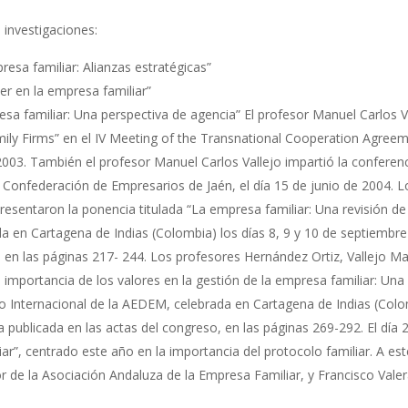
 investigaciones:
resa familiar: Alianzas estratégicas”
er en la empresa familiar”
esa familiar: Una perspectiva de agencia” El profesor Manuel Carlos 
Family Firms” en el IV Meeting of the Transnational Cooperation Agree
2003. También el profesor Manuel Carlos Vallejo impartió la conferenc
la Confederación de Empresarios de Jaén, el día 15 de junio de 2004
esentaron la ponencia titulada “La empresa familiar: Una revisión de l
a en Cartagena de Indias (Colombia) los días 8, 9 y 10 de septiembr
o, en las páginas 217- 244. Los profesores Hernández Ortiz, Vallejo 
a importancia de los valores en la gestión de la empresa familiar: U
eso Internacional de la AEDEM, celebrada en Cartagena de Indias (Colo
 publicada en las actas del congreso, en las páginas 269-292. El día
ar”, centrado este año en la importancia del protocolo familiar. A e
r de la Asociación Andaluza de la Empresa Familiar, y Francisco Val