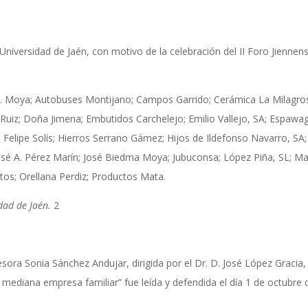
niversidad de Jaén, con motivo de la celebración del II Foro Jiennense
 F. Moya; Autobuses Montijano; Campos Garrido; Cerámica La Milagro
Ruiz; Doña Jimena; Embutidos Carchelejo; Emilio Vallejo, SA; Espawa
 Felipe Solís; Hierros Serrano Gámez; Hijos de Ildefonso Navarro, SA;
osé A. Pérez Marín; José Biedma Moya; Jubuconsa; López Piña, SL; Ma
os; Orellana Perdiz; Productos Mata.
dad de Jaén.
2
esora Sonia Sánchez Andujar, dirigida por el Dr. D. José López Gracia, 
 mediana empresa familiar” fue leída y defendida el día 1 de octubre 