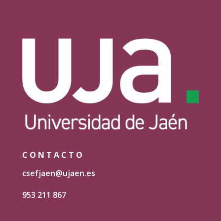
CONTACTO
csefjaen@ujaen.es
953 211 867