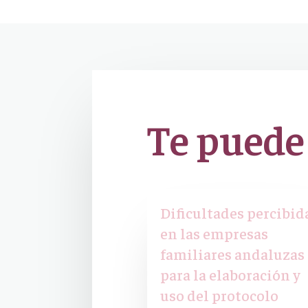
Te puede
Dificultades percibid
en las empresas
familiares andaluzas
para la elaboración y
uso del protocolo