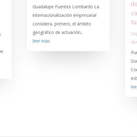
de
Guadalupe Fuentes Lombardo La
c
internacionalización empresarial
f
considera, primero, el ámbito
geográfico de actuación...
Se
n
leer más
div
ue
Pu
So
Co
est
le