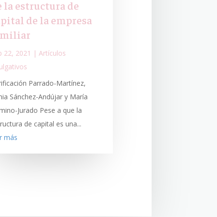
 la estructura de
apital de la empresa
amiliar
p 22, 2021
|
Artículos
ulgativos
rificación Parrado-Martínez,
nia Sánchez-Andújar y María
mino-Jurado Pese a que la
ructura de capital es una...
er más