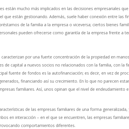
res están mucho más implicados en las decisiones empresariales que
o el que están gestionando. Además, suele haber conexión entre las fi
n préstamos de la familia a la empresa o viceversa; ciertos bienes fa
ersonales pueden ofrecerse como garantía de la empresa frente a te
e caracterizan por una fuerte concentración de la propiedad en manos 
 de capital a nuevos socios no relacionados con la familia, con la fin
cipal fuente de fondos es la autofinanciación; es decir, en vez de pr
 generados, financiando así su crecimiento. En lo que no parecen esta
empresas familiares. Así, unos opinan que el nivel de endeudamiento 
aracterísticas de las empresas familiares de una forma generalizada,
mbos en interacción – en el que se encuentren, las empresas familiare
s, provocando comportamientos diferentes.