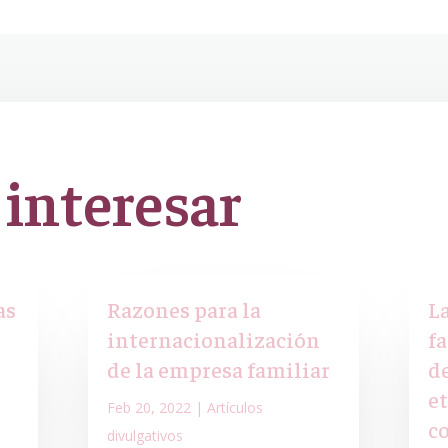
 interesar
as
Razones para la
L
internacionalización
f
de la empresa familiar
d
e
Feb 20, 2022
|
Artículos
c
divulgativos