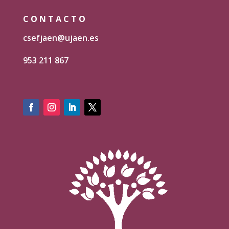
CONTACTO
csefjaen@ujaen.es
953 211 867