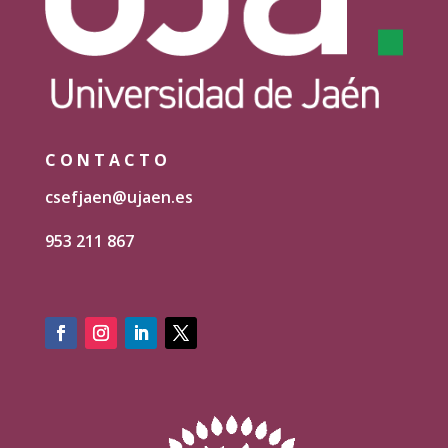
CONTACTO
csefjaen@ujaen.es
953 211 867