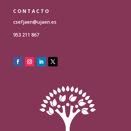
CONTACTO
csefjaen@ujaen.es
953 211 867