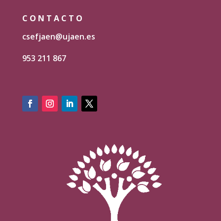
CONTACTO
csefjaen@ujaen.es
953 211 867