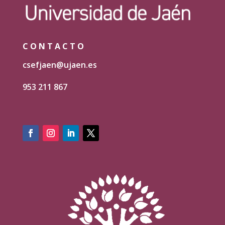
CONTACTO
csefjaen@ujaen.es
953 211 867