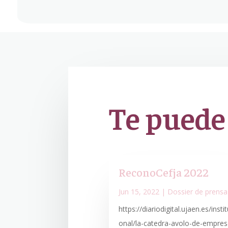
Te puede
ReconoCefja 2022
Jun 15, 2022
|
Dossier de prensa
https://diariodigital.ujaen.es/instit
onal/la-catedra-avolo-de-empres