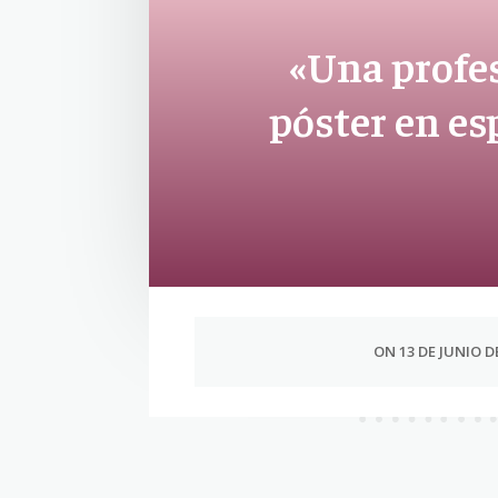
«Una profes
póster en e
ON 13 DE JUNIO D