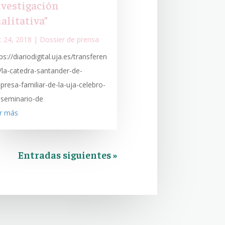
nvestigación
alitativa”
t 24, 2018
|
Dossier de prensa
ps://diariodigital.uja.es/transferen
a/la-catedra-santander-de-
presa-familiar-de-la-uja-celebro-
-seminario-de
er más
Entradas siguientes »