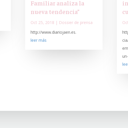
Familiar analiza la
i
nueva tendencia”
cu
Oct 25, 2018
|
Dossier de prensa
Oc
http://www.diariojaen.es.
htt
leer más
ci
em
un
le