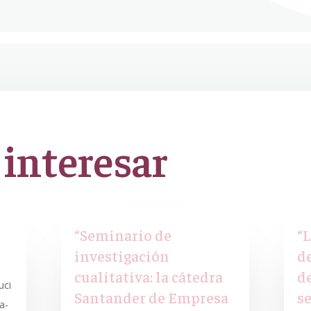
 interesar
“Seminario de
“
investigación
d
cualitativa: la cátedra
d
uci
Santander de Empresa
s
a-