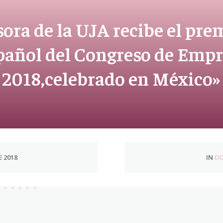
ora de la UJA recibe el pre
spañol del Congreso de Empr
2018,celebrado en México»
E 2018
IN
DO