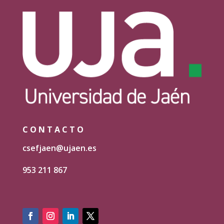
CONTACTO
csefjaen@ujaen.es
953 211 867