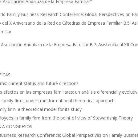
 la Asociación Andaluza de la Empresa Familiar”
World Family Business Research Conference: Global Perspectives on 
 del X Aniversario de la Red de Cátedras de Empresa Familiar B.5. Asi
miliar
la Asociación Andaluza de la Empresa Familiar B.7. Asistencia al XII 
FICAS
ms: current status and future directions
s efectos en las empresas familiares: un análisis diferencial y evoluti
in family firms under transformational theoretical approach
mily firm: a theoretical model for its study
oyees in family firm from the point of view of Stewardship Theory
S A CONGRESOS
 Business Research Conference: Global Perspectives on Family Busi