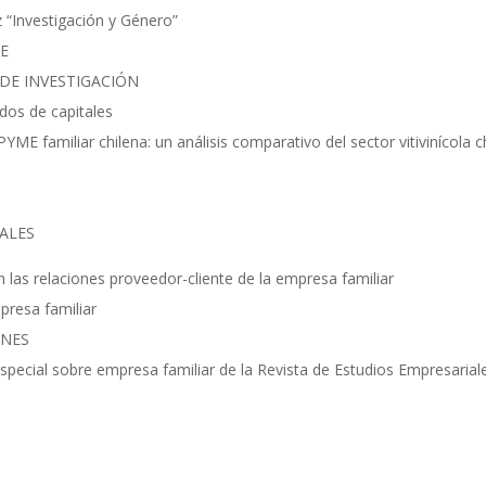
z “Investigación y Género”
DE
 DE INVESTIGACIÓN
ados de capitales
a PYME familiar chilena: un análisis comparativo del sector vitivinícola 
RALES
 en las relaciones proveedor-cliente de la empresa familiar
presa familiar
ONES
special sobre empresa familiar de la Revista de Estudios Empresariale