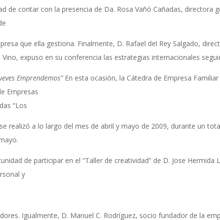
d de contar con la presencia de Da. Rosa Vañó Cañadas, directora ge
 de
presa que ella gestiona. Finalmente, D. Rafael del Rey Salgado, direc
Vino, expuso en su conferencia las estrategias internacionales segu
 Jueves Emprendemos”
En esta ocasión, la Cátedra de Empresa Familiar
 de Empresas
adas “Los
 realizó a lo largo del mes de abril y mayo de 2009, durante un total 
 mayo.
tunidad de participar en el “Taller de creatividad” de D. Jose Hermida 
rsonal y
edores. Igualmente, D. Manuel C. Rodríguez, socio fundador de la e