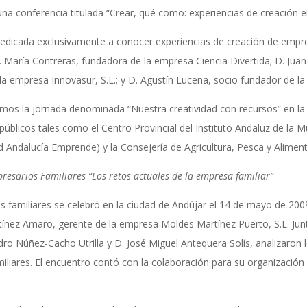
una conferencia titulada “Crear, qué como: experiencias de creación e
 dedicada exclusivamente a conocer experiencias de creación de empr
 María Contreras, fundadora de la empresa Ciencia Divertida; D. Juan 
a empresa Innovasur, S.L.; y D. Agustín Lucena, socio fundador de la
amos la jornada denominada “Nuestra creatividad con recursos” en la
blicos tales como el Centro Provincial del Instituto Andaluz de la Mu
 Andalucía Emprende) y la Consejería de Agricultura, Pesca y Aliment
resarios Familiares “Los retos actuales de la
empresa familiar
”
 familiares se celebró en la ciudad de Andújar el 14 de mayo de 200
tínez Amaro, gerente de la empresa Moldes Martínez Puerto, S.L. Junt
ro Núñez-Cacho Utrilla y D. José Miguel Antequera Solís, analizaron lo
iliares. El encuentro contó con la colaboración para su organizació