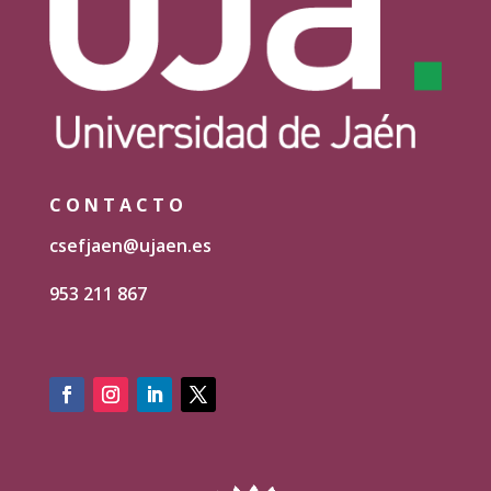
CONTACTO
csefjaen@ujaen.es
953 211 867