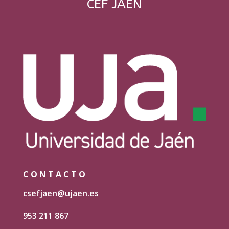
CEF JAÉN
CONTACTO
csefjaen@ujaen.es
953 211 867