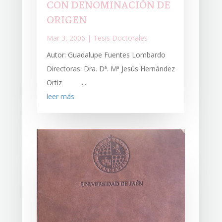
CON DENOMINACIÓN DE
ORIGEN
Mar 3, 2006
|
Tesis Doctorales
Autor: Guadalupe Fuentes Lombardo
Directoras: Dra. Dª. Mª Jesús Hernández
Ortiz ...
leer más