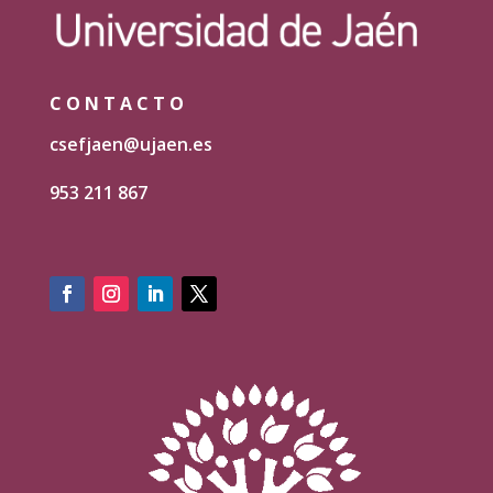
CONTACTO
csefjaen@ujaen.es
953 211 867