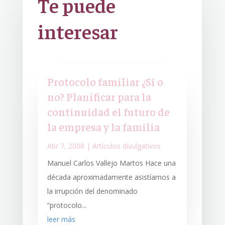
Te puede
interesar
Protocolo familiar ¿Sí o
no? Planificar para la
continuidad el futuro de
la empresa y la familia
Abr 7, 2008
|
Artículos divulgativos
Manuel Carlos Vallejo Martos Hace una
década aproximadamente asistíamos a
la irrupción del denominado
“protocolo...
leer más